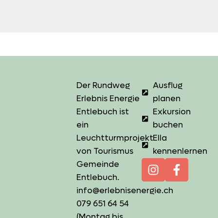
Der Rundweg
Ausflug
Erlebnis Energie
planen
Entlebuch ist
Exkursion
ein
buchen
Leuchtturmprojekt
Ella
von
Tourismus
kennenlernen
Gemeinde
Entlebuch
.
info@erlebnisenergie.ch
079 651 64 54
(Montag bis