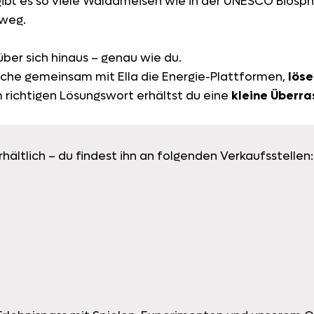
ibt es so viele Waldameisen wie in der UNESCO Biosphä
sweg.
ber sich hinaus – genau wie du.
che gemeinsam mit Ella die Energie-Plattformen,
löse
 richtigen Lösungswort erhältst du eine
kleine Überra
erhältlich – du findest ihn an folgenden Verkaufsstellen: