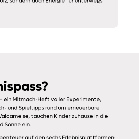
uiz, sondern auch Energie für unterwegs
nispass?
 – ein Mitmach-Heft voller Experimente,
ch- und Spieltipps rund um erneuerbare
 Waldameise, tauchen Kinder zuhause in die
d Sonne ein.
 Abenteuer auf den sechs Erlebnisplattformen: