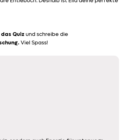
re Entlebuch. Deshalb ist Ella deine perfekte
 das Quiz
und schreibe die
schung.
Viel Spass!